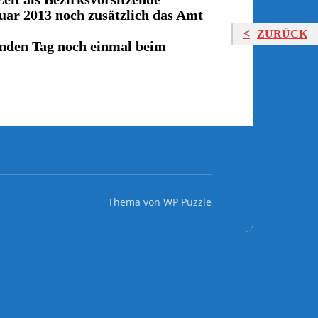
ar 2013 noch zusätzlich das Amt
ZURÜCK
enden Tag noch einmal beim
Thema von
WP Puzzle