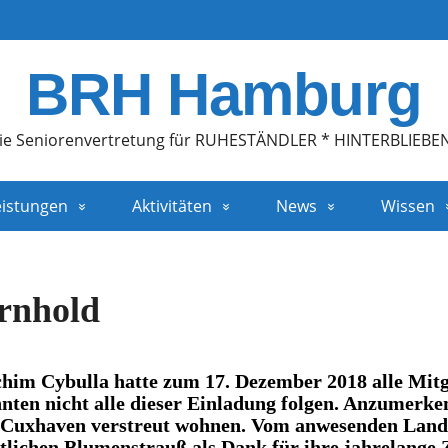
BRH Hamburg
ie Seniorenvertretung für RUHESTÄNDLER * HINTERBLIEBE
eistungen
Aktivitäten
News
Wissen
rnhold
chim Cybulla hatte zum 17. Dezember 2018 alle Mitg
nnten nicht alle dieser Einladung folgen. Anzumerken 
 Cuxhaven verstreut wohnen. Vom anwesenden Lande
lichen Blumenstrauß als Dank für ihre jahrelange Z