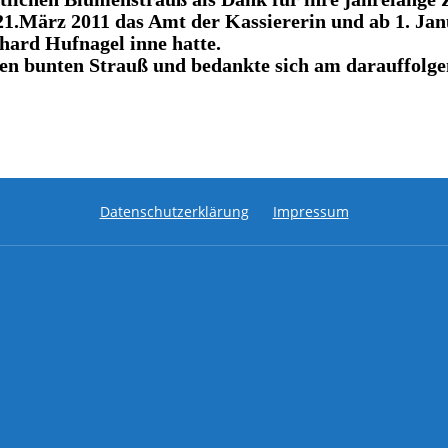
.März 2011 das Amt der Kassiererin und ab 1. Janu
hard Hufnagel inne hatte.
esen bunten Strauß und bedankte sich am darauffolg
Datenschutzerklärung
Impressum